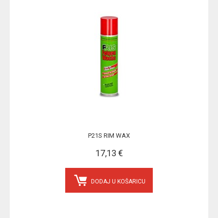
P21S RIM WAX
17,13 €
DODAJ U KOŠARICU