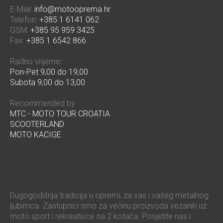
E-Mail:
info@motooprema.hr
Telefon:
+385 1 6141 062
GSM:
+385 95 959 3425
Fax:
+385 1 6542 866
Radno vrijeme
:
Pon-Pet 9,00 do 19,00
Subota 9,00 do 13,00
Recommended by
MTC - MOTO TOUR CROATIA
SCOOTERLAND
MOTO KACIGE
Dugogodišnja tradicija u opremi, za vas i vašeg metalnog
ljubimca. Zastupnici smo za većinu proizvoda vezanih uz
moto sport i rekreativce na 2 kotača. Posjetite nas i