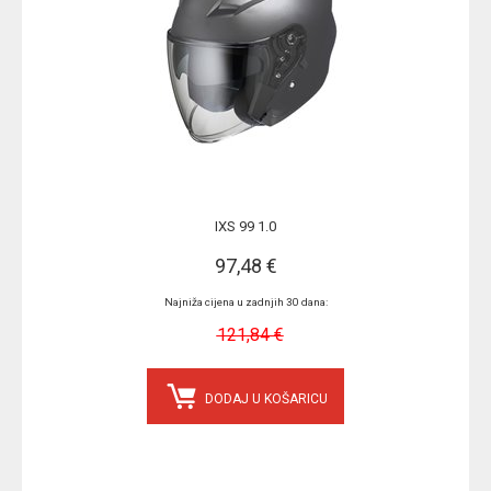
IXS 99 1.0
97,48 €
Najniža cijena u zadnjih 30 dana:
121,84 €
DODAJ U KOŠARICU