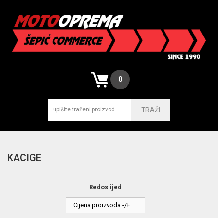
0
TRAŽI
KACIGE
Redoslijed
Cijena proizvoda -/+