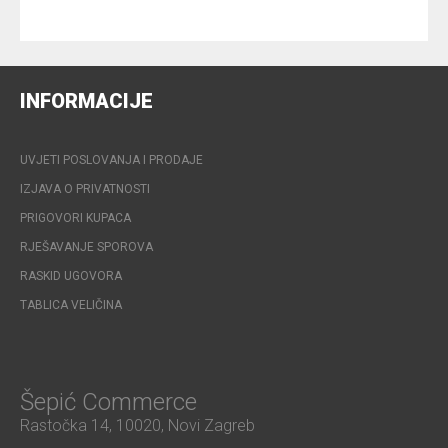
INFORMACIJE
UVJETI POSLOVANJA I PRODAJE
IZJAVA O PRIVATNOSTI
PRIGOVORI KUPACA
RJEŠAVANJE SPOROVA
RASKID UGOVORA
TABLICA VELIČINA
Šepić Commerce
Rastočka 14, 10020, Novi Zagreb