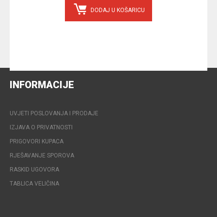
DODAJ U KOŠARICU
INFORMACIJE
UVJETI POSLOVANJA I PRODAJE
IZJAVA O PRIVATNOSTI
PRIGOVORI KUPACA
RJEŠAVANJE SPOROVA
RASKID UGOVORA
TABLICA VELIČINA