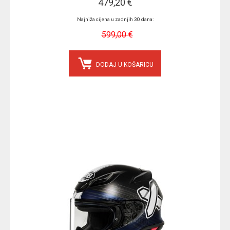
479,20 €
Najniža cijena u zadnjih 30 dana:
599,00 €
DODAJ U KOŠARICU