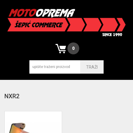
0
TRAŽI
NXR2