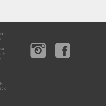
mi, za
.
ort i
tite
še
UR
epić