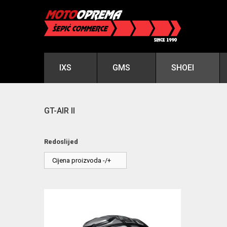
IXS
GMS
SHOEI
GT-AIR II
Redoslijed
Cijena proizvoda -/+