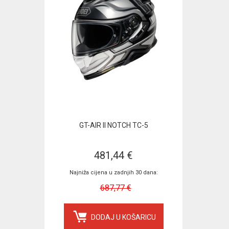
GT-AIR II NOTCH TC-5
481,44 €
Najniža cijena u zadnjih 30 dana:
687,77 €
DODAJ U KOŠARICU