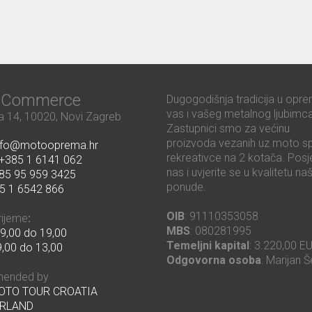
ć Commerce
Dugogodišnja tradicija u opre
vas i vašeg metalnog ljubimca
 14, 10020, Novi Zagreb
Zastupnici smo za većinu
proizvoda vezanih uz moto sp
nfo@motooprema.hr
rekreativce na 2 kotača. Posje
+385 1 6141 062
nas i uvjerite se u kvalitetu na
85 95 959 3425
ponude.
5 1 6542 866
OIB
: 91110353058
rijeme
:
MBS
: 080281995
9,00 do 19,00
Temeljni kapital
: 3.220,00 E
,00 do 13,00
Odgovorna osoba
: Marijan Š
ended by
MOTO TOUR CROATIA
RLAND