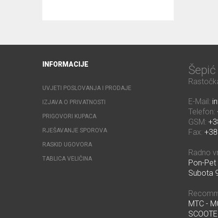
INFORMACIJE
Šepi
Rastočka
UVJETI POSLOVANJA I PRODAJE
E-Mail:
i
IZJAVA O PRIVATNOSTI
Telefon:
PRIGOVORI KUPACA
GSM:
+3
RJEŠAVANJE SPOROVA
Fax:
+38
RASKID UGOVORA
Radno v
TABLICA VELIČINA
Pon-Pet 
Subota 9
Recomm
MTC - 
SCOOTE