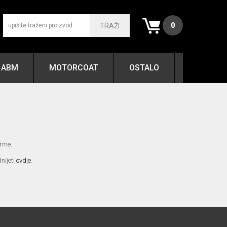
0
TRAŽI
ABM
MOTORCOAT
OSTALO
orme.
nijeti
ovdje
.