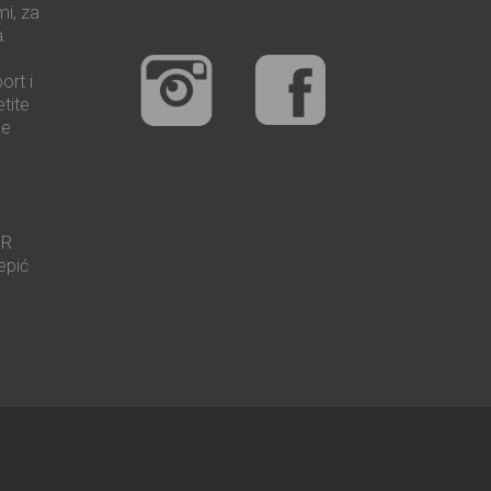
mi, za
.
ort i
tite
še
UR
epić