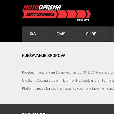
IXS
GMS
SHOEI
RJEŠAVANJE SPOROVA
Posebnom regulativom Europske unije, od 15. 2. 2016. na područj
Ukoliko naiđete na problem tijekom online kupnje unutar EU (nei
Platformu mogu koristiti i potrošači i trgovci, a prigovor je mogu