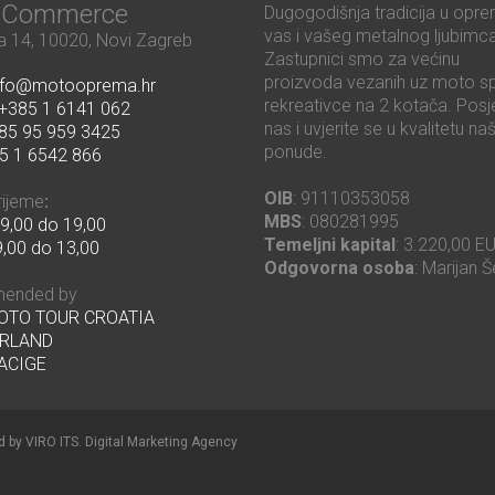
ć Commerce
Dugogodišnja tradicija u opre
vas i vašeg metalnog ljubimca
 14, 10020, Novi Zagreb
Zastupnici smo za većinu
proizvoda vezanih uz moto sp
nfo@motooprema.hr
rekreativce na 2 kotača. Posje
+385 1 6141 062
nas i uvjerite se u kvalitetu na
85 95 959 3425
ponude.
5 1 6542 866
OIB
: 91110353058
rijeme
:
MBS
: 080281995
9,00 do 19,00
Temeljni kapital
: 3.220,00 E
,00 do 13,00
Odgovorna osoba
: Marijan Š
ended by
MOTO TOUR CROATIA
RLAND
ACIGE
d by
VIRO ITS
.
Digital Marketing Agency