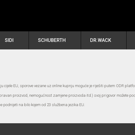
SIDI
SCHUBERTH
DR.WACK
u cijele EU, sporove vezane uz online kupnju moguće je riješiti putem ODR platf
spravan proizvod, nemogućnost zamjene proizvoda itd.) svoj prigovor možete pod
će podnijeti na bilo kojem od 23 službena jezika EU.