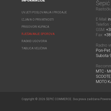
INFORMACIJE
Šepi
Rastočka
UVJETI POSLOVANJA I PRODAJE
E-Mail:
i
IZJAVA O PRIVATNOSTI
Telefon:
PRIGOVORI KUPACA
GSM:
+3
RJEŠAVANJE SPOROVA
Fax:
+38
RASKID UGOVORA
Radno v
TABLICA VELIČINA
Pon-Pet 
Subota 9
Recomm
MTC - 
SCOOTE
MOTO K
Copyright © 2026 ŠEPIĆ COMMERCE. Sva prava zadržana.
Powere