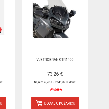
VJETROBRAN GTR1400
73,26 €
na:
Najniža cijena u zadnjih 30 dana:
91,58 €
CU
DODAJ U KOŠARICU