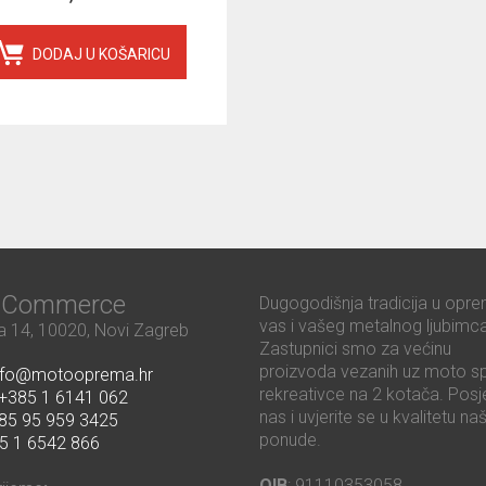
DODAJ U KOŠARICU
ć Commerce
Dugogodišnja tradicija u opre
vas i vašeg metalnog ljubimca
 14, 10020, Novi Zagreb
Zastupnici smo za većinu
proizvoda vezanih uz moto sp
nfo@motooprema.hr
rekreativce na 2 kotača. Posje
+385 1 6141 062
nas i uvjerite se u kvalitetu na
85 95 959 3425
ponude.
5 1 6542 866
OIB
: 91110353058