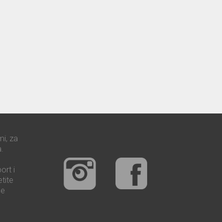
mi, za
.
ort i
tite
še