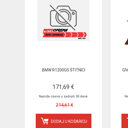
BMW R1200GS ŠTITNICI
GI
171,69 €
Najniža cijena u zadnjih 30 dana:
Na
214,61 €
DODAJ U KOŠARICU