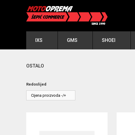
IXS
GMS
SHOEI
OSTALO
Redoslijed
Cijena proizvoda -/+