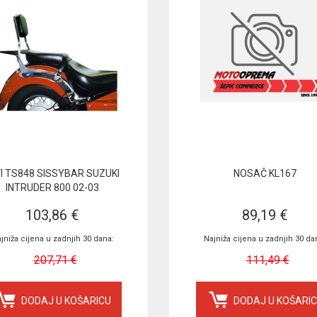
VI TS848 SISSYBAR SUZUKI
NOSAČ KL167
INTRUDER 800 02-03
103,86 €
89,19 €
jniža cijena u zadnjih 30 dana:
Najniža cijena u zadnjih 30 da
207,71 €
111,49 €
DODAJ U KOŠARICU
DODAJ U KOŠARI