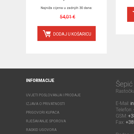
Najniža cijena u zadnjih 30 dana:
54,01 €
DODAJ U KOŠARICU
INFORMACIJE
Šepi
Rastočka
UVJETI POSLOVANJA I PRODAJE
E-Mail:
i
IZJAVA O PRIVATNOSTI
Telefon:
PRIGOVORI KUPACA
GSM:
+3
RJEŠAVANJE SPOROVA
Fax:
+38
RASKID UGOVORA