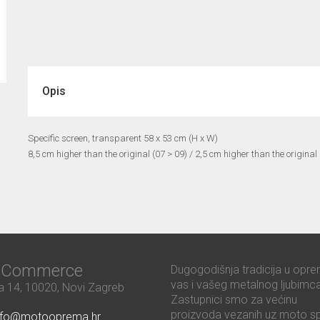
Opis
Specific screen, transparent 58 x 53 cm (H x W)
8,5 cm higher than the original (07 > 09) / 2,5 cm higher than the original
ć Commerce
Dugogodišnja tradicija u opre
vas i vašeg metalnog ljubimca
 14, 10020, Novi Zagreb
Zastupnici smo za većinu
proizvoda vezanih uz moto sp
nfo@motooprema.hr