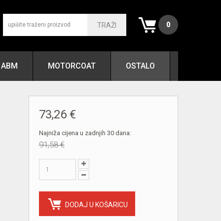
0
TRAŽI
ABM
MOTORCOAT
OSTALO
73,26 €
Najniža cijena u zadnjih 30 dana:
91,58 €
DODAJ U KOŠARICU