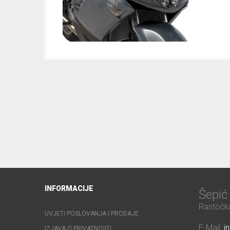
INFORMACIJE
Šepi
Rastočka
UVJETI POSLOVANJA I PRODAJE
E-Mail:
i
IZJAVA O PRIVATNOSTI