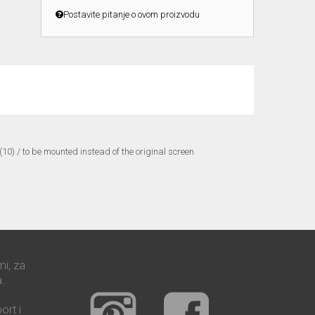
Postavite pitanje o ovom proizvodu
 (10) / to be mounted instead of the original screen
mi, za
.
ort i