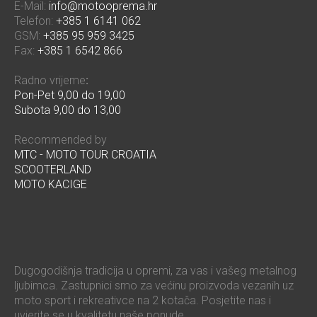
E-Mail:
info@motooprema.hr
Telefon:
+385 1 6141 062
GSM:
+385 95 959 3425
Fax:
+385 1 6542 866
Radno vrijeme
:
Pon-Pet 9,00 do 19,00
Subota 9,00 do 13,00
Recommended by
MTC - MOTO TOUR CROATIA
SCOOTERLAND
MOTO KACIGE
Dugogodišnja tradicija u opremi, za vas i vašeg metalnog
ljubimca. Zastupnici smo za većinu proizvoda vezanih uz
moto sport i rekreativce na 2 kotača. Posjetite nas i
uvjerite se u kvalitetu naše ponude.