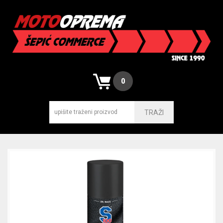
0
TRAŽI