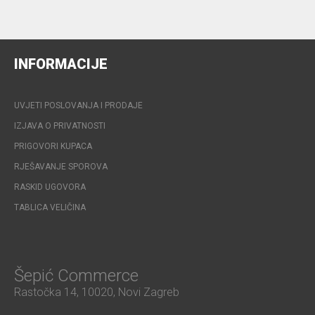
INFORMACIJE
UVJETI POSLOVANJA I PRODAJE
IZJAVA O PRIVATNOSTI
PRIGOVORI KUPACA
RJEŠAVANJE SPOROVA
RASKID UGOVORA
TABLICA VELIČINA
Šepić Commerce
Rastočka 14, 10020, Novi Zagreb