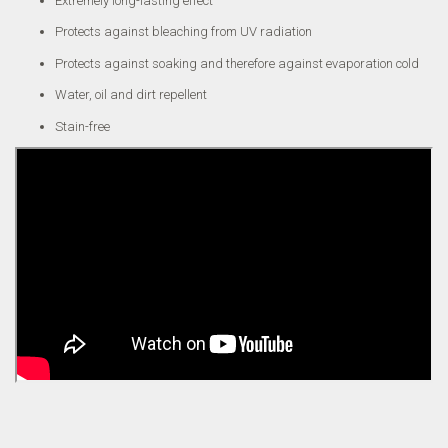
Extremely long-lasting effect
Protects against bleaching from UV radiation
Protects against soaking and therefore against evaporation cold
Water, oil and dirt repellent
Stain-free