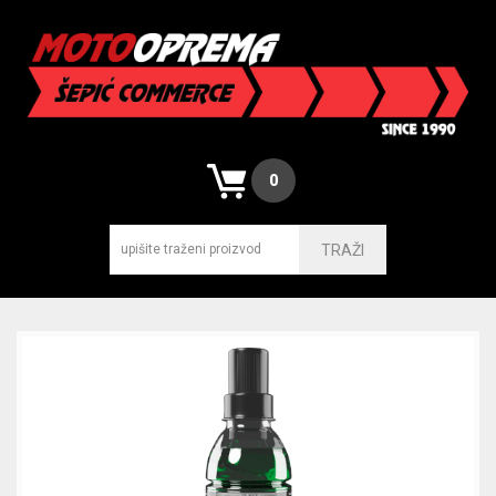
0
TRAŽI