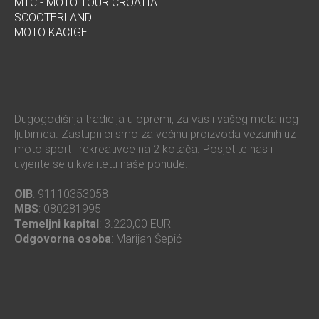
MTC - MOTO TOUR CROATIA
SCOOTERLAND
MOTO KACIGE
Dugogodišnja tradicija u opremi, za vas i vašeg metalnog
ljubimca. Zastupnici smo za većinu proizvoda vezanih uz
moto sport i rekreativce na 2 kotača. Posjetite nas i
uvjerite se u kvalitetu naše ponude.
OIB
: 91110353058
MBS
: 080281995
Temeljni kapital
: 3.220,00 EUR
Odgovorna osoba
: Marijan Šepić