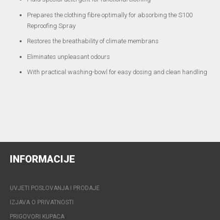
Prepares the clothing fibre optimally for absorbing the S100
Reproofing Spray
Restores the breathability of climate membrans
Eliminates unpleasant odours
With practical washing-bowl for easy dosing and clean handling
INFORMACIJE
UVJETI POSLOVANJA I PRODAJE
IZJAVA O PRIVATNOSTI
PRIGOVORI KUPACA