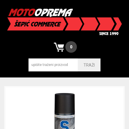
0
TRAŽI