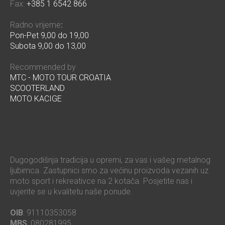
Fax:
+385 1 6542 866
Radno vrijeme
:
Pon-Pet 9,00 do 19,00
Subota 9,00 do 13,00
Recommended by
MTC - MOTO TOUR CROATIA
SCOOTERLAND
MOTO KACIGE
Dugogodišnja tradicija u opremi, za vas i vašeg metalnog
ljubimca. Zastupnici smo za većinu proizvoda vezanih uz
moto sport i rekreativce na 2 kotača. Posjetite nas i
uvjerite se u kvalitetu naše ponude.
OIB
: 91110353058
MBS
: 080281995