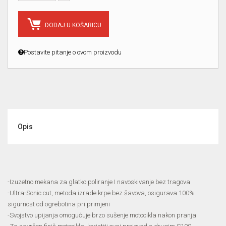
DODAJ U KOŠARICU
Postavite pitanje o ovom proizvodu
Opis
-Izuzetno mekana za glatko poliranje I navoskivanje bez tragova
-Ultra-Sonic cut, metoda izrade krpe bez šavova, osigurava 100%
sigurnost od ogrebotina pri primjeni
-Svojstvo upijanja omogućuje brzo sušenje motocikla nakon pranja