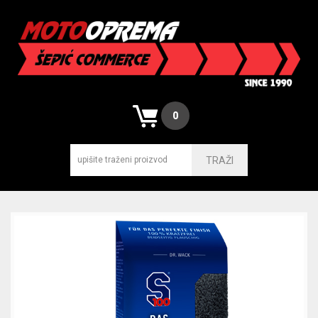
0
TRAŽI