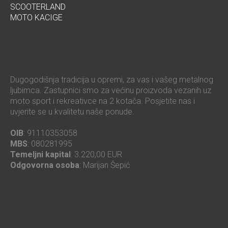
SCOOTERLAND
MOTO KACIGE
Dugogodišnja tradicija u opremi, za vas i vašeg metalnog
ljubimca. Zastupnici smo za većinu proizvoda vezanih uz
moto sport i rekreativce na 2 kotača. Posjetite nas i
uvjerite se u kvalitetu naše ponude.
OIB
: 91110353058
MBS
: 080281995
Temeljni kapital
: 3.220,00 EUR
Odgovorna osoba
: Marijan Šepić