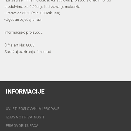
-Za savršen finiš motocikla, koristiti ovaj proizvod s drugim S100
sredstvima za čišćenje I održavanje motocikla.
- Perivo do 60°C (min. 300 ciklusa)
-Ugodan osjećaj u ruci
Informacije o proizvodu:
Šifra artikla: 8005
Sadržaj pakiranja: 1 komad
INFORMACIJE
UVJETI POSLOVANJA I PRODAJE
IZJAVA O PRIVATNOSTI
PRIGOVORI KUPACA