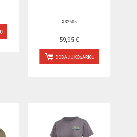
X32605
CU
59,95 €
DODAJ U KOŠARICU