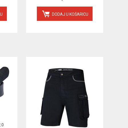
CU
DODAJ U KOŠARICU
.0