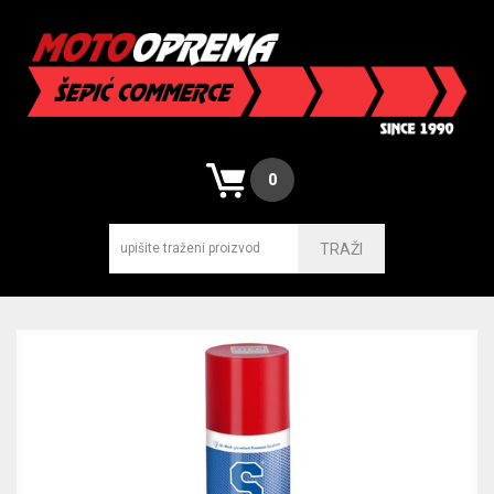
0
TRAŽI