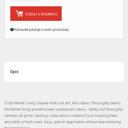
DODAJ U KOŠARICU
Postavite pitanje o ovom proizvodu
Opis
S100 Helmet Lining Cleaner Kicks out dirt, kills odours Thoroughly cleans
the helmet lining and eliminates unpleasant odours. Gently, but thoroughly
removes all grime. Destroys stale odours instead of just masking them,
and adds a fresh scent. Easy, spot-on application without even removing