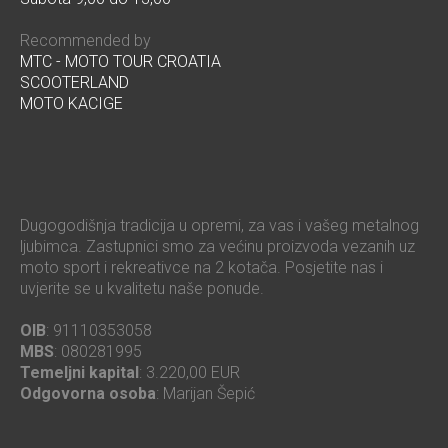
Recommended by
MTC - MOTO TOUR CROATIA
SCOOTERLAND
MOTO KACIGE
Dugogodišnja tradicija u opremi, za vas i vašeg metalnog
ljubimca. Zastupnici smo za većinu proizvoda vezanih uz
moto sport i rekreativce na 2 kotača. Posjetite nas i
uvjerite se u kvalitetu naše ponude.
OIB
: 91110353058
MBS
: 080281995
Temeljni kapital
: 3.220,00 EUR
Odgovorna osoba
: Marijan Šepić